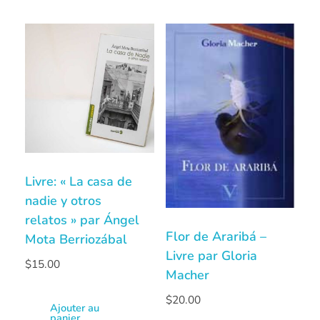
Livre: « La casa de
nadie y otros
relatos » par Ángel
Flor de Araribá –
Mota Berriozábal
Livre par Gloria
$
15.00
Macher
$
20.00
Ajouter au
panier